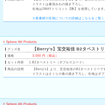
イラストは兼清みわの描き下ろし。
生地は2WAYトリコット【艶】を使用しています
※新素材の生地についての詳細はこちらをご覧く
Sphere 4th Products.
【Berry's】宝交祐佳 B2タペスト
グッズ名
価格
3,000 円（税込）
セット内容
1.B2タペストリー（ダブルスエード）
商品の説明
【Berry's】より、宝交祐佳のB2タペストリーで
イラストはさくら小春の描き下ろし。生地はダブ
Sphere 4th Products.