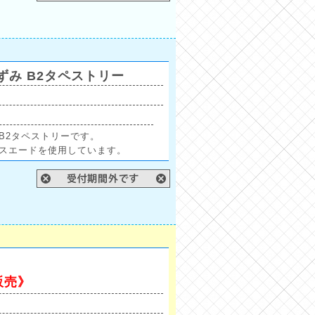
み B2タペストリー
B2タペストリーです。
スエードを使用しています。
販売》