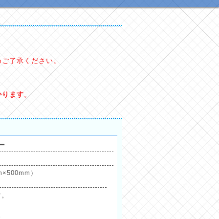
めご了承ください。
かります
。
ー
×500mm）
す。
。