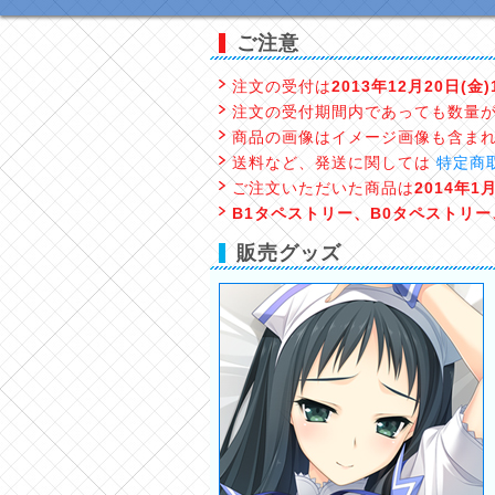
ご注意
注文の受付は
2013年12月20日(金
注文の受付期間内であっても数量
商品の画像はイメージ画像も含ま
送料など、発送に関しては
特定商
ご注文いただいた商品は
2014年
B1タペストリー、B0タペストリ
販売グッズ