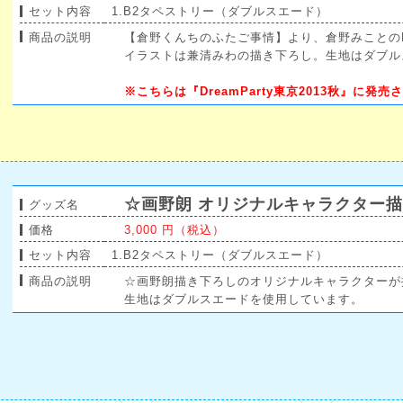
セット内容
1.B2タペストリー（ダブルスエード）
商品の説明
【倉野くんちのふたご事情】より、倉野みことの
イラストは兼清みわの描き下ろし。生地はダブル
※こちらは『DreamParty東京2013秋』に
☆画野朗 オリジナルキャラクター描
グッズ名
価格
3,000 円（税込）
セット内容
1.B2タペストリー（ダブルスエード）
商品の説明
☆画野朗描き下ろしのオリジナルキャラクターが
生地はダブルスエードを使用しています。