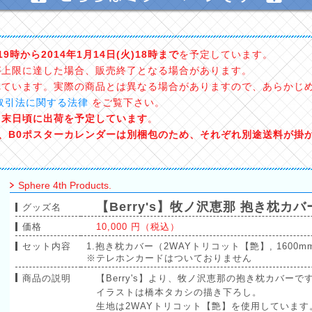
)19時から2014年1月14日(火)18時まで
を予定しています。
が上限に達した場合、販売終了となる場合があります。
れています。実際の商品とは異なる場合がありますので、あらかじ
取引法に関する法律
をご覧下さい。
1月末日頃に出荷を予定しています
。
ー、B0ポスターカレンダーは別梱包のため、それぞれ別途送料が掛
Sphere 4th Products.
【Berry's】牧ノ沢恵那 抱き枕カバ
グッズ名
価格
10,000 円（税込）
セット内容
1.抱き枕カバー（2WAYトリコット【艶】, 1600mm
※テレホンカードはついておりません
商品の説明
【Berry's】より、牧ノ沢恵那の抱き枕カバーで
イラストは橋本タカシの描き下ろし。
生地は2WAYトリコット【艶】を使用しています