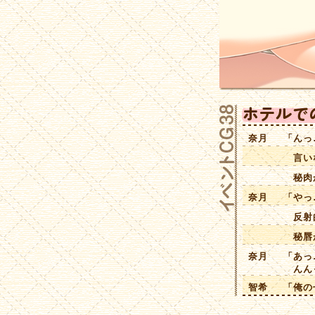
奈月
「んっ
言いな
秘肉が
奈月
「やっ
反射的
秘唇が
奈月
「あっ
んんっ
智希
「俺の
奈月
「んん