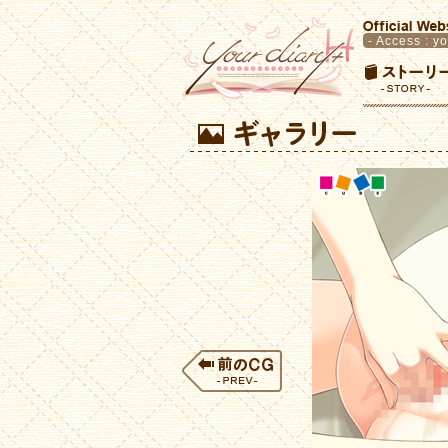
- Access :
yo