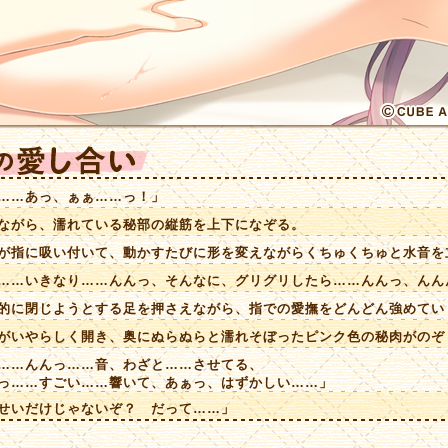
……あっ、ぁぁ……っ！」
がら、濡れている秘部の縦筋を上下になぞる。
指に吸い付いて、動かすたびに形を変えながらくちゅくちゅと水音を
……いきなり……んんっ、そんなに、グリグリしたら……んんっ、んん
に閉じようとする足を押さえながら、指での愛撫をどんどん強めてい
いやらしく開き、奥にぬらぬらと濡れそぼったピンク色の秘肉がのぞ
……んんっ……音、わざと……させてる、
……すごい……響いて、あぁっ、はずかしい……」
せいだけじゃないぞ？ だって……」
っ、あっ、ああぁぁぁっ！！」