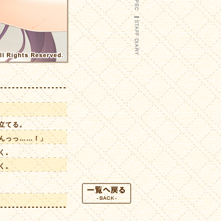
立てる。
んっっ……！」
く。
く。