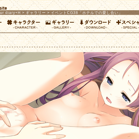
ur diary+H
>
ギャラリー
> イベントCG38「ホテルでの愛し合い」