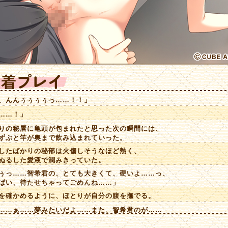
、んんぅぅぅぅっ……！！」
……！」
の秘唇に亀頭が包まれたと思った次の瞬間には、
ぶと竿が奥まで飲み込まれていった。
たばかりの秘部は火傷しそうなほど熱く、
るした愛液で潤みきっていた。
ぅっ……智希君の、とても大きくて、硬いよ……っ、
い、待たせちゃってごめんね……」
確かめるように、ほとりが自分の腹を撫でる。
……ぁ……夢みたいだよ……また、智希君のが……
腹の中に、来てくれてる……」