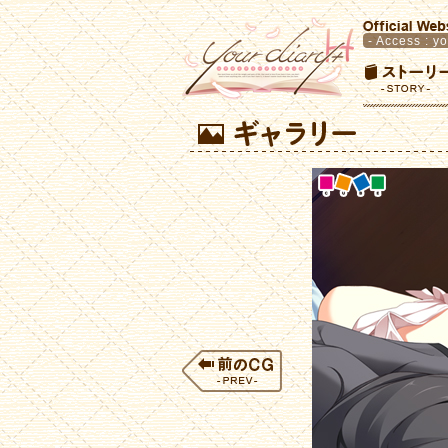
- Access :
yo