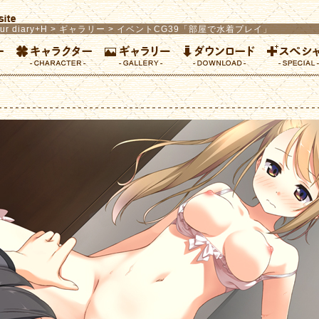
ur diary+H
>
ギャラリー
> イベントCG39「部屋で水着プレイ」