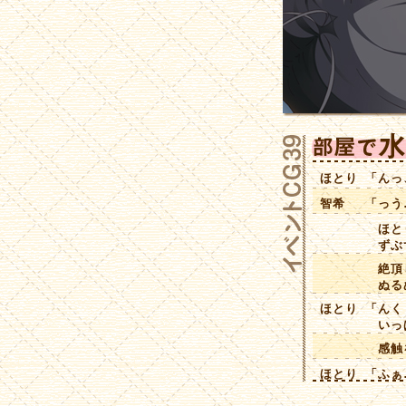
ほとり
「んっ
智希
「っう
ほとり
ずぶず
絶頂し
ぬるぬ
ほとり
「んく
いっぱ
感触を
ほとり
「ふぁ
私のお